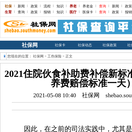
社保
新闻
政策
流程
知识
养老
养老金
查询
新闻
政
生育
查询
政策
报销
知识
医疗
医保卡
查询
政策
报
社保网
社保卡
社保动态
社保政策
社
您现在的位置：
社保网
>
工伤保险
> 正文
2021住院伙食补助费补偿新
养费赔偿标准一天）(
2021-05-08 10:40
社保网
shebao.so
因此，在之前的司法实践中，尤其是